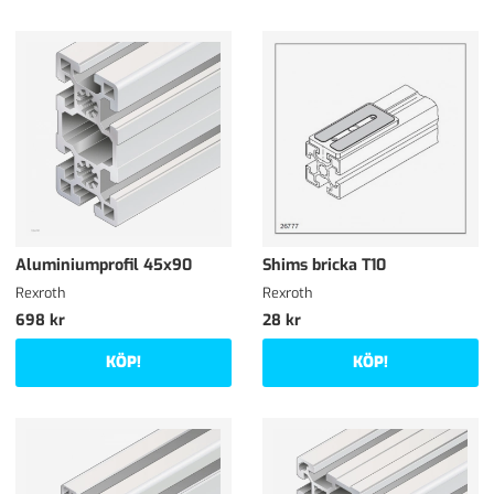
Aluminiumprofil 45x90
Shims bricka T10
Rexroth
Rexroth
698 kr
28 kr
KÖP!
KÖP!