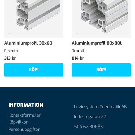
Aluminiumprofil 30x60
Aluminiumprofil 80x80L
Rexroth
Rexroth
313 kr
814 kr
KÖP!
KÖP!
INFORMATION
Logicsystem Pneumatik AB
Kontaktformulär
Industrigatan 22
Köpvillkor
504 62 BORÅS
Personuppgifter