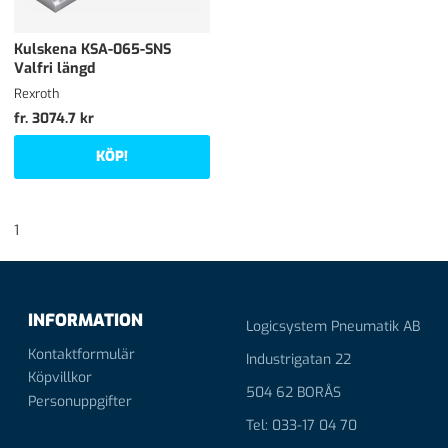
Kulskena KSA-065-SNS
Valfri längd
Rexroth
fr. 3074.7 kr
KÖP!
1
INFORMATION
Logicsystem Pneumatik AB
Kontaktformulär
Industrigatan 22
Köpvillkor
504 62 BORÅS
Personuppgifter
Tel: 033-17 04 70