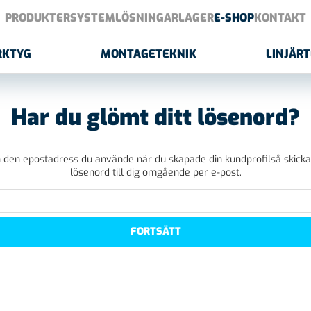
PRODUKTER
SYSTEMLÖSNINGAR
LAGER
E-SHOP
KONTAKT
RKTYG
MONTAGETEKNIK
LINJÄR
Har du glömt ditt lösenord?
n den epostadress du använde när du skapade din kundprofilså skickar
lösenord till dig omgående per e-post.
FORTSÄTT