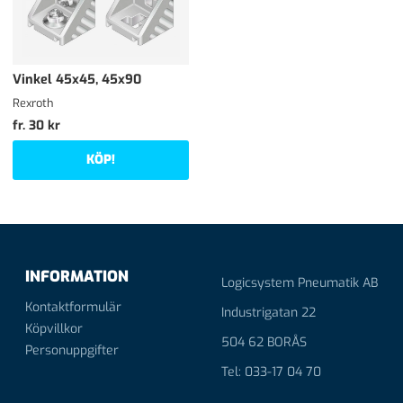
Vinkel 45x45, 45x90
Rexroth
fr. 30 kr
KÖP!
INFORMATION
Logicsystem Pneumatik AB
Kontaktformulär
Industrigatan 22
Köpvillkor
504 62 BORÅS
Personuppgifter
Tel: 033-17 04 70