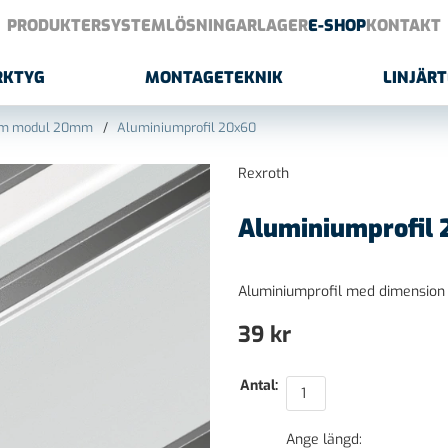
PRODUKTER
SYSTEMLÖSNINGAR
LAGER
E-SHOP
KONTAKT
RKTYG
MONTAGETEKNIK
LINJÄR
tem modul 20mm
Aluminiumprofil 20x60
Rexroth
Aluminiumprofil
Aluminiumprofil med dimensi
39
kr
Antal:
Ange längd: