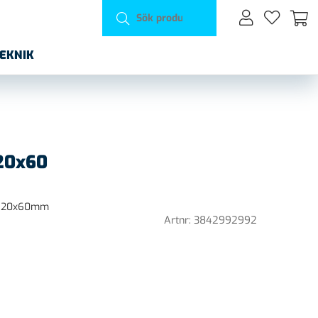
TEKNIK
 20x60
on 20x60mm
Artnr:
3842992992