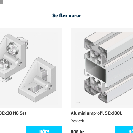
Se fler varor
 30x30 N8 Set
Aluminiumprofil 50x100L
Rexroth
KÖP!
K
808 kr