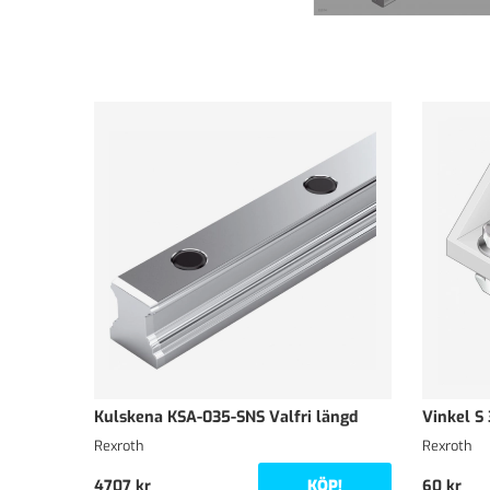
Kulskena KSA-035-SNS Valfri längd
Vinkel S
Rexroth
Rexroth
KÖP!
4707 kr
60 kr