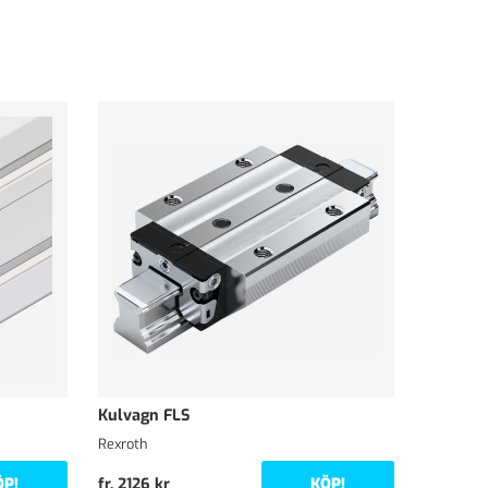
Kulvagn FLS
Rexroth
ÖP!
KÖP!
fr. 2126 kr