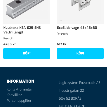
Kulskena KSA-025-SNS
EcoSlide vagn 45x45x80
Valfri längd
Rexroth
Rexroth
4285 kr
612 kr
KÖP!
KÖP!
INFORMATION
Logicsystem Pneumatik AB
Kontaktformulär
Industrigatan 22
Köpvillkor
504 62 BORÅS
Personuppgifter
Tel: 033-17 04 70