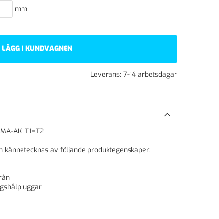
mm
LÄGG I KUNDVAGNEN
Leverans:
7-14 arbetsdagar
-MA-AK, T1=T2
h kännetecknas av följande produktegenskaper:
rån
ngshålpluggar