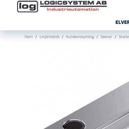
ELVE
Hem
Linjärteknik
Kulskenstyrning
Skenor
Storl