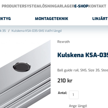
PRODUKTER
SYSTEMLÖSNINGAR
LAGER
E-SHOP
KONTAKT
RKTYG
MONTAGETEKNIK
LINJÄR
ek 35
Kulskena KSA-035-SNS Valfri längd
Rexroth
Kulskena KSA-035
Ball guide rail, SNS, Size 35, St
210
kr
Antal:
Ange längd: