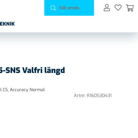
TEKNIK
-SNS Valfri längd
eel CS, Accuracy Normal
Artnr:
R160530431