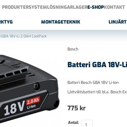
PRODUKTER
SYSTEMLÖSNINGAR
LAGER
E-SHOP
KONTAKT
RKTYG
MONTAGETEKNIK
LINJÄR
i GBA 18V-Li 2.0AH CoolPack
Bosch
Batteri GBA 18V-L
Batteri Bosch GBA 18V Li-Ion
Lättviktsbatteri till bl.a. Bosch 
775
kr
Antal: