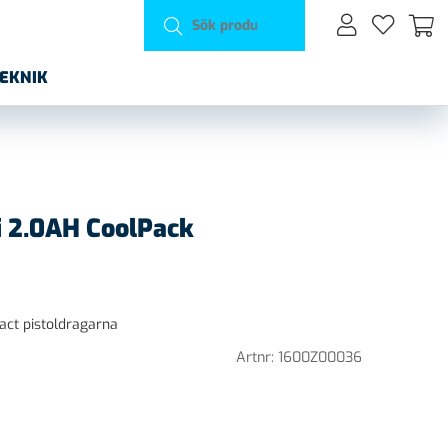
TEKNIK
i 2.0AH CoolPack
Exact pistoldragarna
Artnr:
1600Z00036