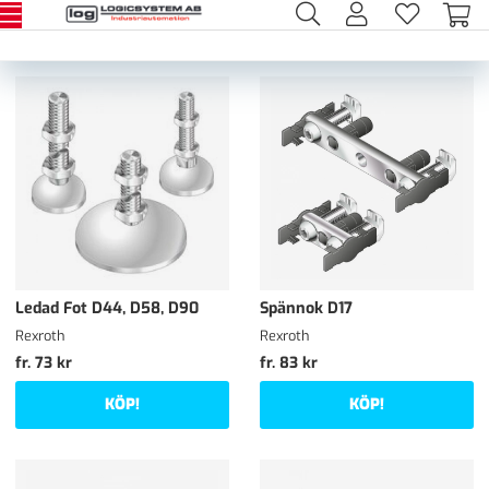
Ledad Fot D44, D58, D90
Spännok D17
Rexroth
Rexroth
fr. 73 kr
fr. 83 kr
KÖP!
KÖP!