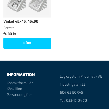
Vinkel 45x45, 45x90
Rexroth
fr. 30 kr
KÖP!
INFORMATION
Logicsystem Pneumatik AB
Kontaktformulär
Industrigatan 22
Köpvillkor
504 62 BORÅS
Personuppgifter
Tel: 033-17 04 70