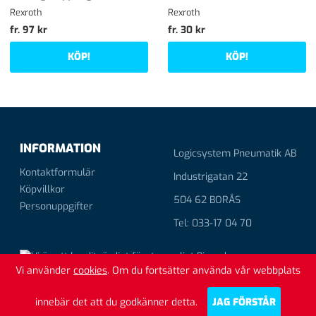
Rexroth
Rexroth
fr. 97 kr
fr. 30 kr
KÖP!
KÖP!
INFORMATION
Logicsystem Pneumatik AB
Kontaktformulär
Industrigatan 22
Köpvillkor
504 62 BORÅS
Personuppgifter
Tel: 033-17 04 70
Vi använder
cookies
. Om du fortsätter använda vår webbplats
innebär det att du godkänner detta.
JAG FÖRSTÅR